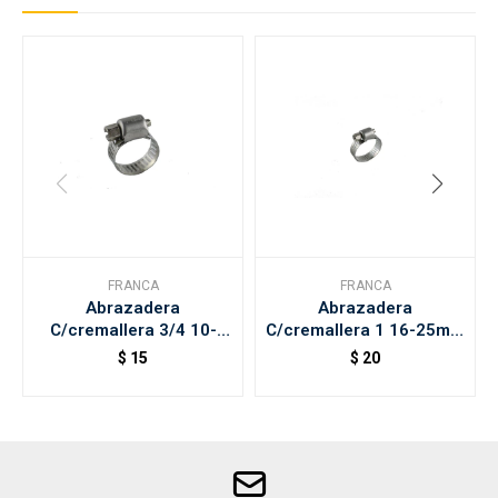
FRANCA
FRANCA
Abrazadera
Abrazadera
C/cremallera 3/4 10-
C/cremallera 1 16-25mm
19mm Franca
Franca
$
15
$
20