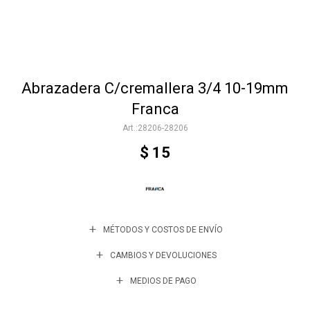
Accesorios
Abrazadera C/cremallera 3/4 10-19mm
Varios
Franca
28206-28206
Trabaja con nosotros
$
15
Contacto
MÉTODOS Y COSTOS DE ENVÍO
CAMBIOS Y DEVOLUCIONES
MEDIOS DE PAGO