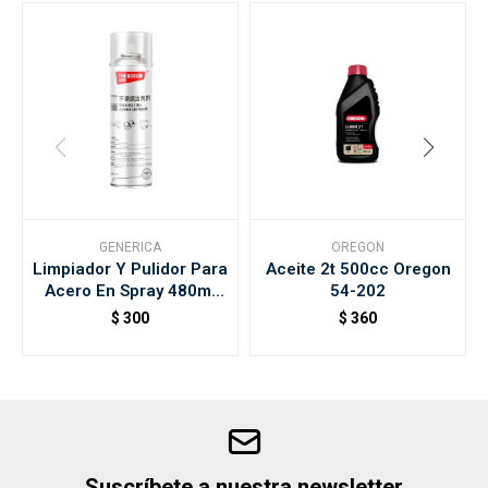
GENERICA
OREGON
Limpiador Y Pulidor Para
Aceite 2t 500cc Oregon
Acero En Spray 480ml
54-202
Clean
$
300
$
360
Suscríbete a nuestra newsletter