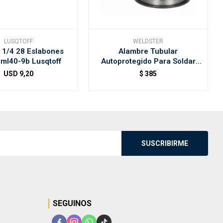
LUSQTOFF
WELDSTER
 1/4 28 Eslabones
Alambre Tubular
ml40-9b Lusqtoff
Autoprotegido Para Soldar
0,8mm 1kg Weldster
USD
9,20
$
385
SUSCRIBIRME
SEGUINOS



