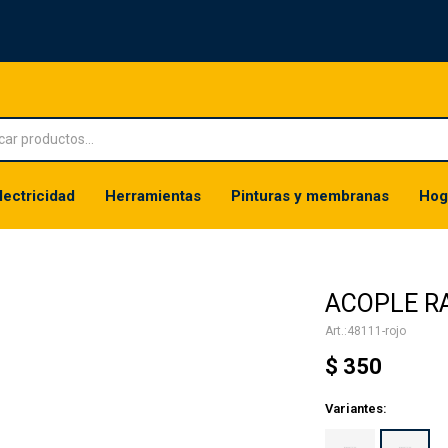
lectricidad
Herramientas
Pinturas y membranas
Hog
ACOPLE RA
48111-rojo
$
350
Variantes: