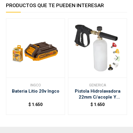
PRODUCTOS QUE TE PUEDEN INTERESAR
INGCO
GENERICA
Bateria Litio 20v Ingco
Pistola Hidrolavadora
22mm C/acople Y
Botella 1lt
$
1.650
$
1.650