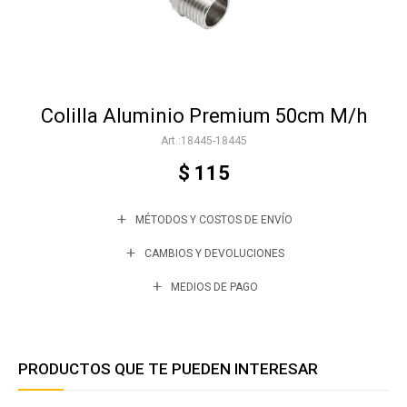
Accesorios
Colilla Aluminio Premium 50cm M/h
Varios
18445-18445
$
115
Trabaja con nosotros
MÉTODOS Y COSTOS DE ENVÍO
Contacto
CAMBIOS Y DEVOLUCIONES
MEDIOS DE PAGO
PRODUCTOS QUE TE PUEDEN INTERESAR