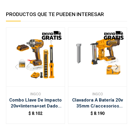
PRODUCTOS QUE TE PUEDEN INTERESAR
INGCO
INGCO
Combo Llave De Impacto
Clavadora A Batería 20v
20v+linterna+set Dados
35mm C/accesorios
Ingco
S/bat S/carg Ingco
$
8.102
$
8.190