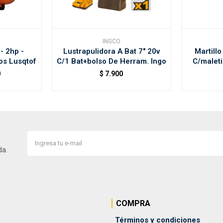
INGCO
- 2hp -
Lustrapulidora A Bat 7" 20v
Martill
os Lusqtof
C/1 Bat+bolso De Herram. Ingo
C/maleti
0
$
7.900
da.
COMPRA
Términos y condiciones