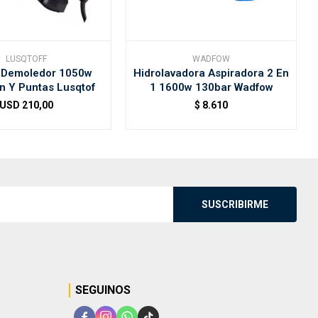
LUSQTOFF
WADFOW
o Demoledor 1050w
Hidrolavadora Aspiradora 2 En
n Y Puntas Lusqtof
1 1600w 130bar Wadfow
USD
210,00
$
8.610
SUSCRIBIRME
SEGUINOS



