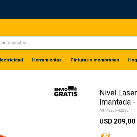
lectricidad
Herramientas
Pinturas y membranas
Hog
Nivel Lase
Imantada -
42236-42236
USD
209,00