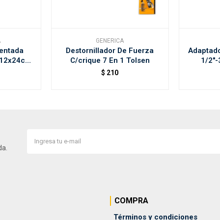
A
GENERICA
Dentada
Destornillador De Fuerza
Adaptado
 12x24cm
C/crique 7 En 1 Tolsen
1/2"-
a
$
210
da.
COMPRA
Términos y condiciones