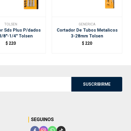
TOLSEN
GENERICA
r Sds Plus P/dados
Cortador De Tubos Metalicos
3/8"-1/4" Tolsen
3-28mm Tolsen
$
220
$
220
SUSCRIBIRME
SEGUINOS



