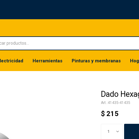
lectricidad
Herramientas
Pinturas y membranas
Hog
Dado Hexa
41435-41435
$
215
1