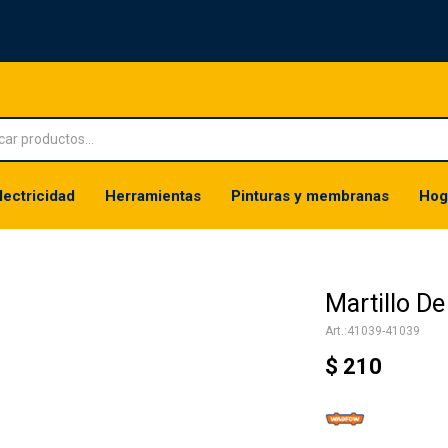
lectricidad
Herramientas
Pinturas y membranas
Hog
Martillo 
41039-41039
$
210