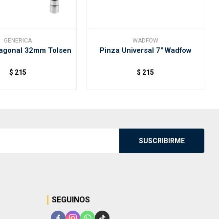
GENERICA
WADFOW
agonal 32mm Tolsen
Pinza Universal 7" Wadfow
$
215
$
215
SUSCRIBIRME
SEGUINOS



