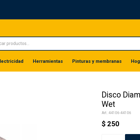
lectricidad
Herramientas
Pinturas y membranas
Hog
Disco Dia
Wet
44106-44106
$
250