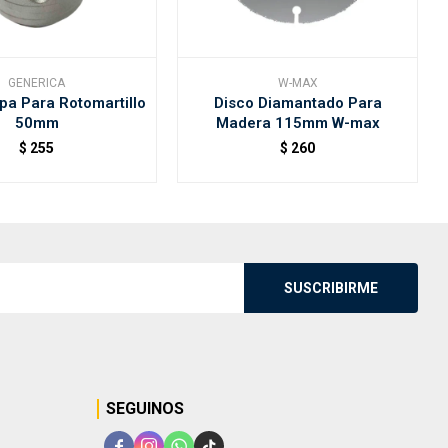
GENERICA
W-MAX
a Para Rotomartillo
Disco Diamantado Para
50mm
Madera 115mm W-max
$
255
$
260
SUSCRIBIRME
SEGUINOS



