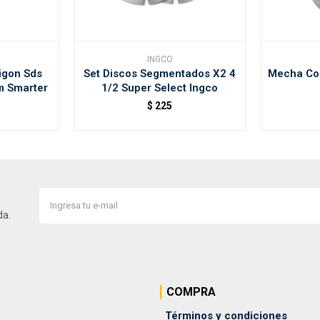
INGCO
igon Sds
Set Discos Segmentados X2 4
Mecha Cop
m Smarter
1/2 Super Select Ingco
$
225
da.
COMPRA
Términos y condiciones