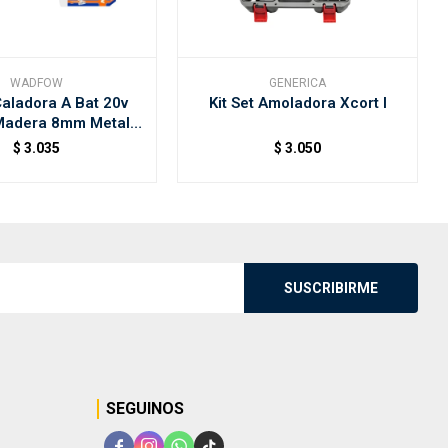
WADFOW
GENERICA
Caladora A Bat 20v
Kit Set Amoladora Xcort I
adera 8mm Metal
Wadfow
$
3.035
$
3.050
SUSCRIBIRME
SEGUINOS



