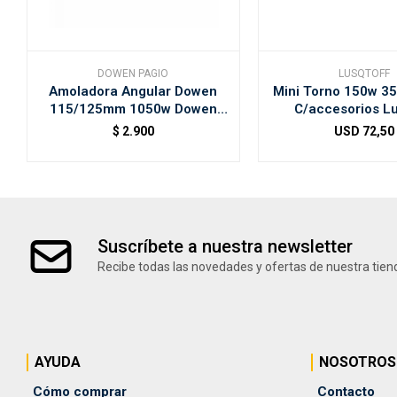
DOWEN PAGIO
LUSQTOFF
Amoladora Angular Dowen
Mini Torno 150w 3
115/125mm 1050w Dowen
C/accesorios Lu
Pagio
$
2.900
USD
72,50
Suscríbete a nuestra newsletter
Recibe todas las novedades y ofertas de nuestra tien
AYUDA
NOSOTROS
Cómo comprar
Contacto