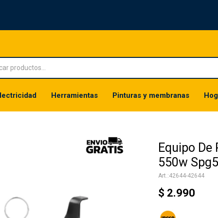
lectricidad
Herramientas
Pinturas y membranas
Hog
Equipo De 
550w Spg5
42644-42644
$
2.990