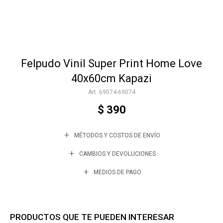
Accesorios
Felpudo Vinil Super Print Home Love
Varios
40x60cm Kapazi
69074-69074
Trabaja con nosotros
$
390
MÉTODOS Y COSTOS DE ENVÍO
Contacto
CAMBIOS Y DEVOLUCIONES
MEDIOS DE PAGO
PRODUCTOS QUE TE PUEDEN INTERESAR