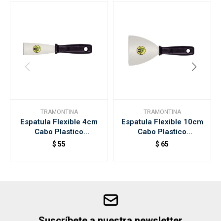
TRAMONTINA
TRAMONTINA
Espatula Flexible 4cm
Espatula Flexible 10cm
Cabo Plastico
Cabo Plastico
Tramontina
Tramontina
$
55
$
65
Suscríbete a nuestra newsletter