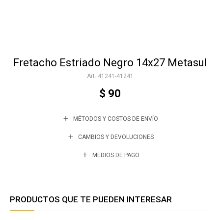
Accesorios
Fretacho Estriado Negro 14x27 Metasul
Varios
41241-41241
$
90
Trabaja con nosotros
MÉTODOS Y COSTOS DE ENVÍO
Contacto
CAMBIOS Y DEVOLUCIONES
MEDIOS DE PAGO
PRODUCTOS QUE TE PUEDEN INTERESAR