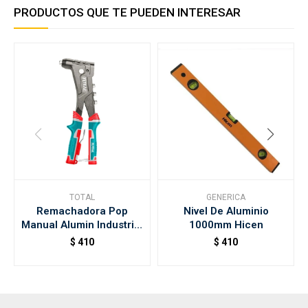
PRODUCTOS QUE TE PUEDEN INTERESAR
TOTAL
GENERICA
Remachadora Pop
Nivel De Aluminio
Manual Alumin Industrial
1000mm Hicen
10,5" Total
$
410
$
410