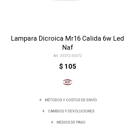
Accesorios
Lampara Dicroica Mr16 Calida 6w Led
Varios
Naf
33372-33372
Trabaja con nosotros
$
105
Contacto
MÉTODOS Y COSTOS DE ENVÍO
CAMBIOS Y DEVOLUCIONES
MEDIOS DE PAGO