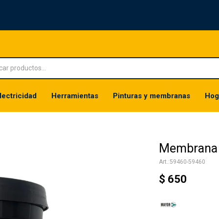
lectricidad
Herramientas
Pinturas y membranas
Hog
Membrana 
59460-59460
$
650