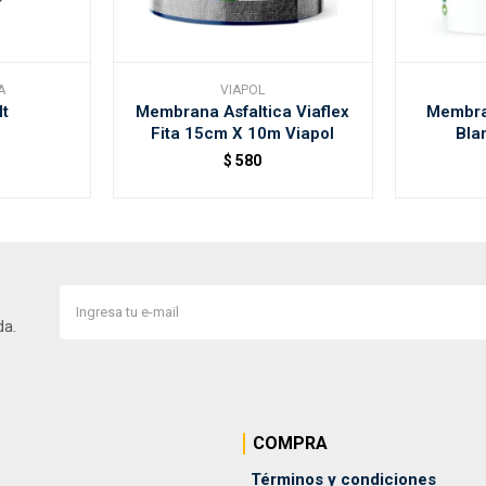
A
VIAPOL
lt
Membrana Asfaltica Viaflex
Membra
Fita 15cm X 10m Viapol
Bla
$
580
da.
COMPRA
Términos y condiciones