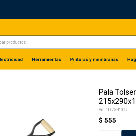
lectricidad
Herramientas
Pinturas y membranas
Hog
Pala Tolse
215x290x1
41375-41375
$
555