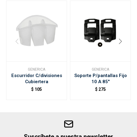
GENERICA
GENERICA
Escurridor C/divisiones
Soporte P/pantallas Fijo
Cubiertera
10 A 85"
$
105
$
275
Suscríbete a nuestra newsletter