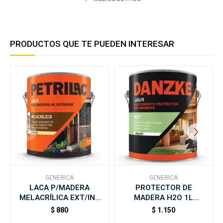
PRODUCTOS QUE TE PUEDEN INTERESAR
GENERICA
GENERICA
LACA P/MADERA
PROTECTOR DE
MELACRÍLICA EXT/INT
MADERA H2O 1L
BRILLANTE PETRILAC -
PETRILAC - Caoba
$
880
$
1.150
0.5lt