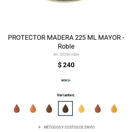
Accesorios
PROTECTOR MADERA 225 ML MAYOR -
Varios
Roble
53200-roble
Trabaja con nosotros
$
240
Contacto
Variantes:
MÉTODOS Y COSTOS DE ENVÍO