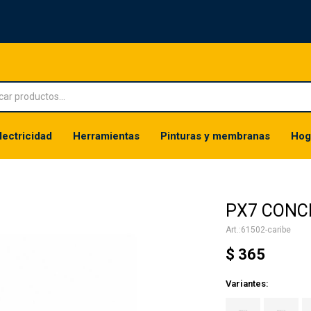
lectricidad
Herramientas
Pinturas y membranas
Hog
PX7 CONCE
61502-caribe
$
365
Variantes: