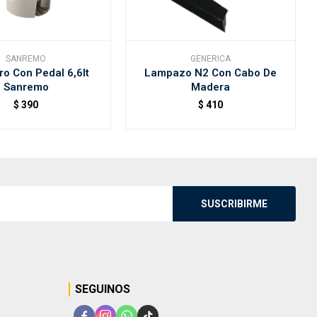
SANREMO
GENERICA
o Con Pedal 6,6lt
Lampazo N2 Con Cabo De
Sanremo
Madera
$
390
$
410
SUSCRIBIRME
SEGUINOS



