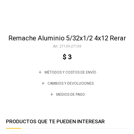
Accesorios
Remache Aluminio 5/32x1/2 4x12 Rerar
Varios
27109-27109
$
3
Trabaja con nosotros
MÉTODOS Y COSTOS DE ENVÍO
Contacto
CAMBIOS Y DEVOLUCIONES
MEDIOS DE PAGO
PRODUCTOS QUE TE PUEDEN INTERESAR