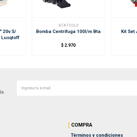
BTA TOOLS
" 20v S/
Bomba Centrifuga 100l/m Bta
Kit Set
 Lusqtoff
$
2.970
da.
COMPRA
Términos y condiciones