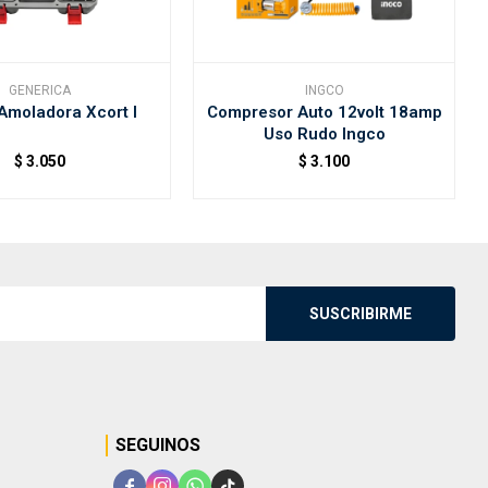
GENERICA
INGCO
 Amoladora Xcort I
Compresor Auto 12volt 18amp
Uso Rudo Ingco
$
3.050
$
3.100
SUSCRIBIRME
SEGUINOS



