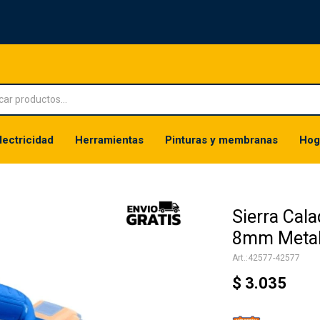
lectricidad
Herramientas
Pinturas y membranas
Hog
Sierra Cal
8mm Meta
42577-42577
$
3.035