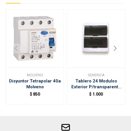
MOLVENO
GENERICA
Disyuntor Tetrapolar 40a
Tablero 24 Modulos
Molveno
Exterior P/transparente
Naf
$
850
$
1.000