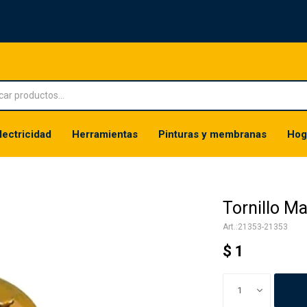
lectricidad
Herramientas
Pinturas y membranas
Hog
Tornillo M
21353-21353
$
1
1