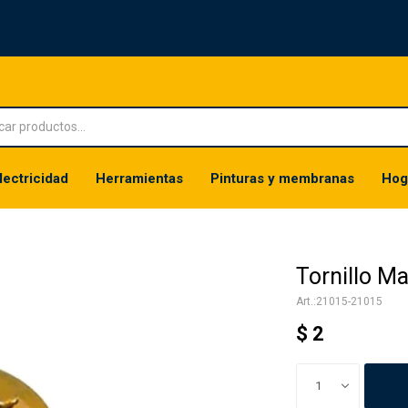
lectricidad
Herramientas
Pinturas y membranas
Hog
Tornillo M
21015-21015
$
2
1