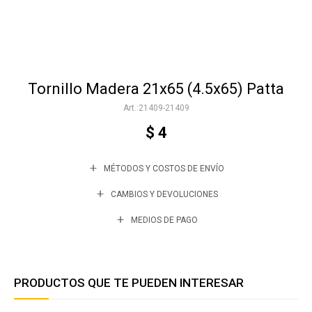
Accesorios
Tornillo Madera 21x65 (4.5x65) Patta
Varios
21409-21409
$
4
Trabaja con nosotros
MÉTODOS Y COSTOS DE ENVÍO
Contacto
CAMBIOS Y DEVOLUCIONES
MEDIOS DE PAGO
PRODUCTOS QUE TE PUEDEN INTERESAR