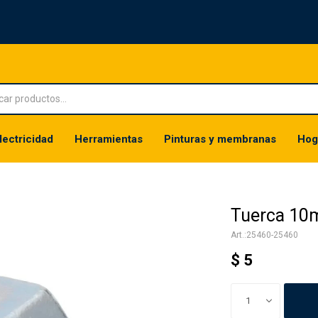
lectricidad
Herramientas
Pinturas y membranas
Hog
Tuerca 1
25460-25460
$
5
1