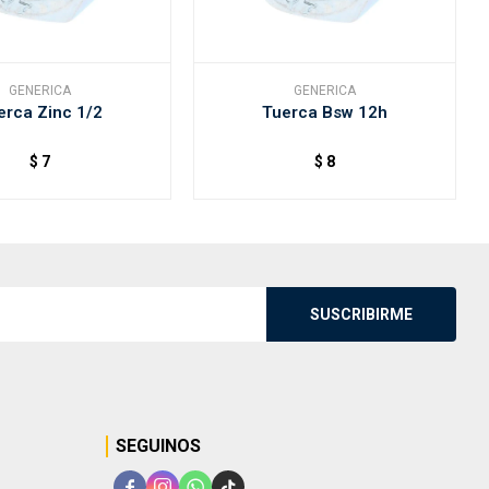
GENERICA
GENERICA
erca Zinc 1/2
Tuerca Bsw 12h
$
7
$
8
SUSCRIBIRME
SEGUINOS



