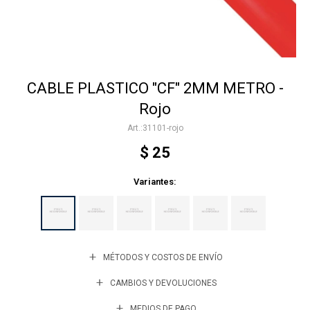
Accesorios
CABLE PLASTICO "CF" 2MM METRO -
Varios
Rojo
31101-rojo
Trabaja con nosotros
$
25
Variantes:
Contacto
MÉTODOS Y COSTOS DE ENVÍO
CAMBIOS Y DEVOLUCIONES
MEDIOS DE PAGO