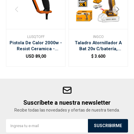
LUSQTOFF
INGCO
Pistola De Calor 2000w -
Taladro Atornillador A
Resist Ceramica -
Bat 20v C/batería,
C/accesorios
Cargad Y Acces Ing
USD
89,00
$
3.600
Suscríbete a nuestra newsletter
Recibe todas las novedades y ofertas de nuestra tienda.
SUSCRIBIRME