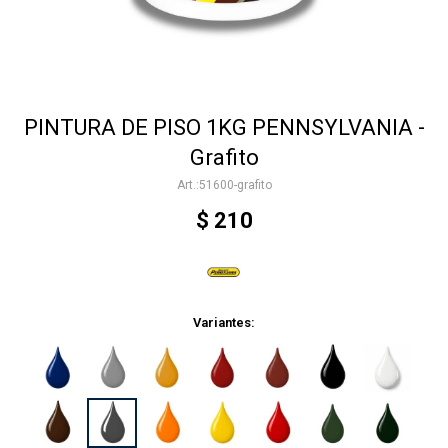
Accesorios
PINTURA DE PISO 1KG PENNSYLVANIA -
Varios
Grafito
51600-grafito
Trabaja con nosotros
$
210
Contacto
Variantes: