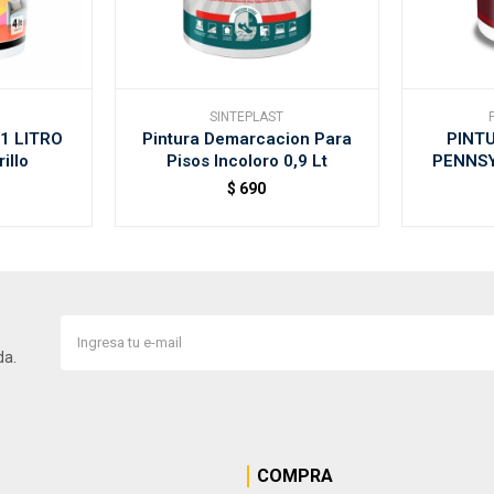
SINTEPLAST
1 LITRO
Pintura Demarcacion Para
PINTU
illo
Pisos Incoloro 0,9 Lt
PENNSY
$
690
da.
COMPRA