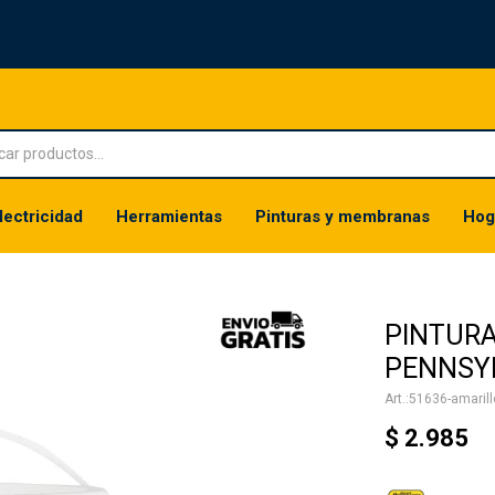
lectricidad
Herramientas
Pinturas y membranas
Hog
PINTURA
PENNSYL
51636-amarill
$
2.985