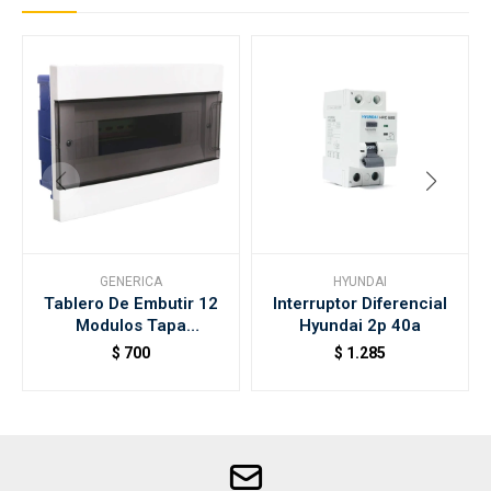
GENERICA
HYUNDAI
Tablero De Embutir 12
Interruptor Diferencial
Modulos Tapa
Hyundai 2p 40a
Transparente
$
700
$
1.285