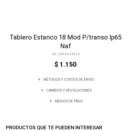
Accesorios
Tablero Estanco 18 Mod P/transo Ip65
Varios
Naf
34034-34034
Trabaja con nosotros
$
1.150
MÉTODOS Y COSTOS DE ENVÍO
Contacto
CAMBIOS Y DEVOLUCIONES
MEDIOS DE PAGO
PRODUCTOS QUE TE PUEDEN INTERESAR