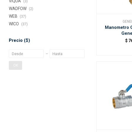
VIQUA
(3)
WADFOW
(2)
WEB
(37)
GENE
WICO
(37)
Manometro G
Gene
Precio
($)
$
7
OK