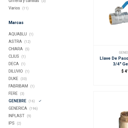
Grifería y canillas
(3)
Varios
(11)
Marcas
AQUABLU
(1)
ASTRA
(12)
CHIARA
(5)
GENE
CLIUS
(1)
Llave De Paso
3/4" G
DECA
(1)
$
4
DILUVIO
(1)
DUKE
(33)
FABRIBAM
(1)
FERE
(3)
GENEBRE
(16)
GENERICA
(196)
INPLAST
(9)
IPS
(2)