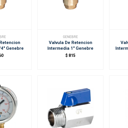
BRE
GENEBRE
 Retencion
Valvula De Retencion
Val
/4" Genebre
Intermedia 1" Genebre
Inter
60
$
815