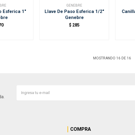
BRE
GENEBRE
 Esferica 1"
Llave De Paso Esferica 1/2"
Canill
bre
Genebre
70
$
285
MOSTRANDO
16
DE
16
da.
COMPRA