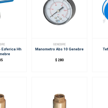
BRE
GENEBRE
 Esferica Hh
Manometro Abs 10 Genebre
Te
enebre
15
$
280