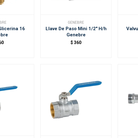
BRE
GENEBRE
licerina 16
Llave De Paso Mini 1/2" H/h
Valv
bre
Genebre
60
$
360