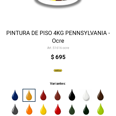
Accesorios
PINTURA DE PISO 4KG PENNSYLVANIA -
Varios
Ocre
51616-ocre
Trabaja con nosotros
$
695
Contacto
Variantes: