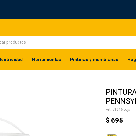
lectricidad
Herramientas
Pinturas y membranas
Hog
PINTURA
PENNSYL
51616-teja
$
695