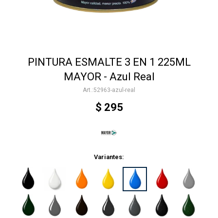
Accesorios
PINTURA ESMALTE 3 EN 1 225ML
Varios
MAYOR - Azul Real
52963-azul-real
Trabaja con nosotros
$
295
Contacto
Variantes: