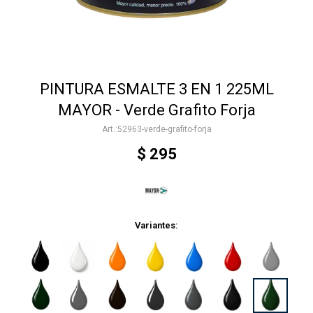
Accesorios
PINTURA ESMALTE 3 EN 1 225ML
Varios
MAYOR - Verde Grafito Forja
52963-verde-grafito-forja
Trabaja con nosotros
$
295
Contacto
Variantes: