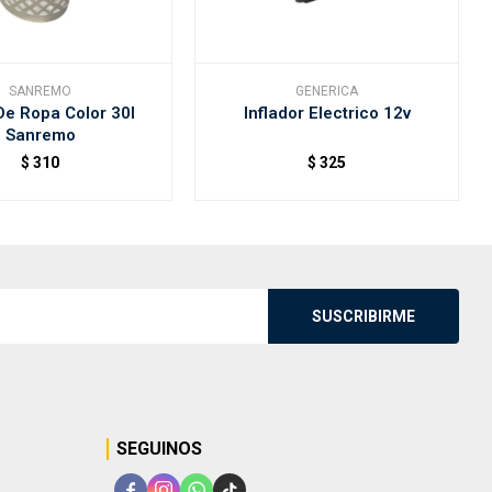
SANREMO
GENERICA
De Ropa Color 30l
Inflador Electrico 12v
Sanremo
$
310
$
325
SUSCRIBIRME
SEGUINOS



