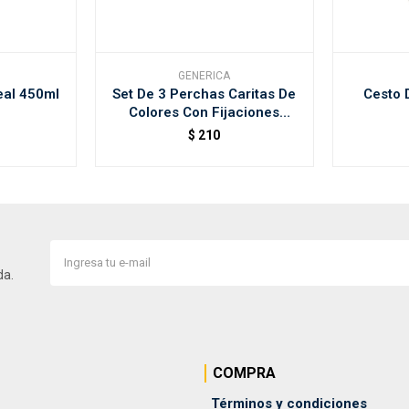
GENERICA
eal 450ml
Set De 3 Perchas Caritas De
Cesto 
Colores Con Fijaciones
Ducasse
$
210
da.
COMPRA
Términos y condiciones