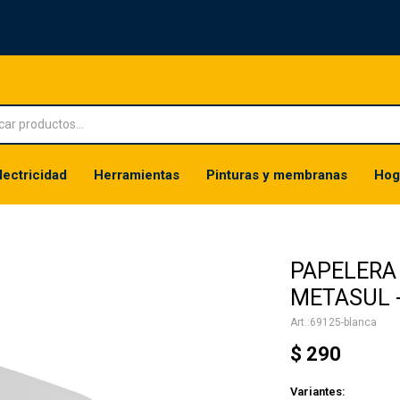
lectricidad
Herramientas
Pinturas y membranas
Hog
PAPELERA
METASUL -
69125-blanca
$
290
Variantes: