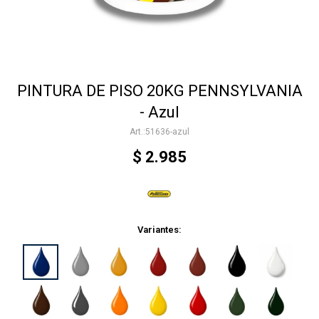
Accesorios
PINTURA DE PISO 20KG PENNSYLVANIA
Varios
- Azul
51636-azul
Trabaja con nosotros
$
2.985
Contacto
Variantes: