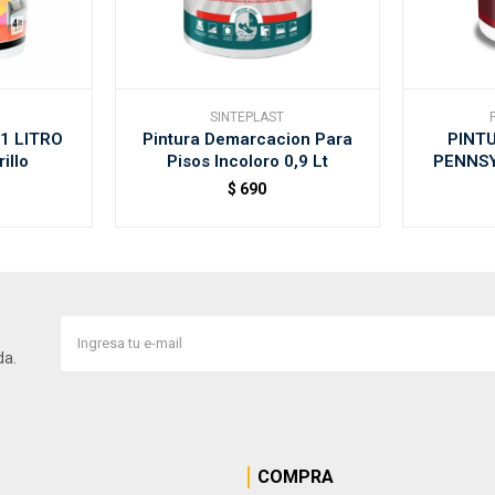
SINTEPLAST
1 LITRO
Pintura Demarcacion Para
PINTU
illo
Pisos Incoloro 0,9 Lt
PENNSY
$
690
da.
COMPRA