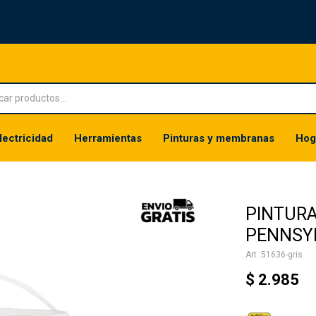
lectricidad
Herramientas
Pinturas y membranas
Hog
PINTURA
PENNSYL
51636-gris
$
2.985