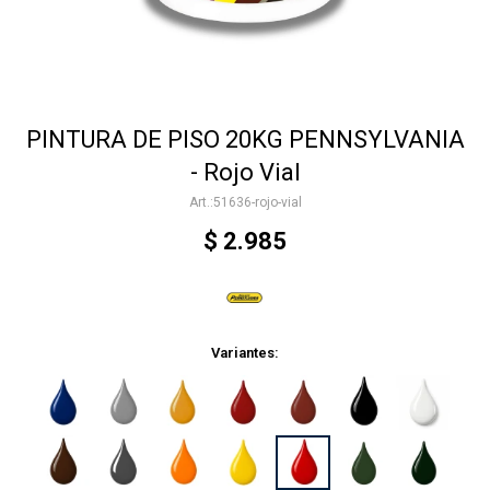
Accesorios
PINTURA DE PISO 20KG PENNSYLVANIA
Varios
- Rojo Vial
51636-rojo-vial
Trabaja con nosotros
$
2.985
Contacto
Variantes: