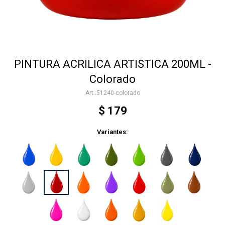
Accesorios
PINTURA ACRILICA ARTISTICA 200ML -
Varios
Colorado
51240-colorado
Trabaja con nosotros
$
179
Variantes:
Contacto