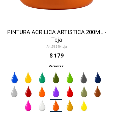
Accesorios
PINTURA ACRILICA ARTISTICA 200ML -
Varios
Teja
51240-teja
Trabaja con nosotros
$
179
Variantes:
Contacto