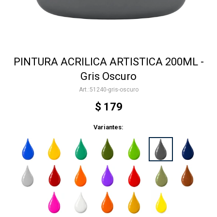
Accesorios
PINTURA ACRILICA ARTISTICA 200ML -
Varios
Gris Oscuro
51240-gris-oscuro
Trabaja con nosotros
$
179
Variantes:
Contacto