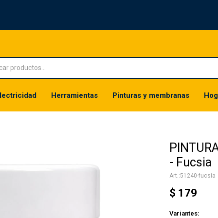
lectricidad
Herramientas
Pinturas y membranas
Hog
PINTURA
- Fucsia
51240-fucsia
$
179
Variantes: