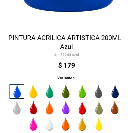
Accesorios
PINTURA ACRILICA ARTISTICA 200ML -
Varios
Azul
51240-azul
Trabaja con nosotros
$
179
Variantes:
Contacto