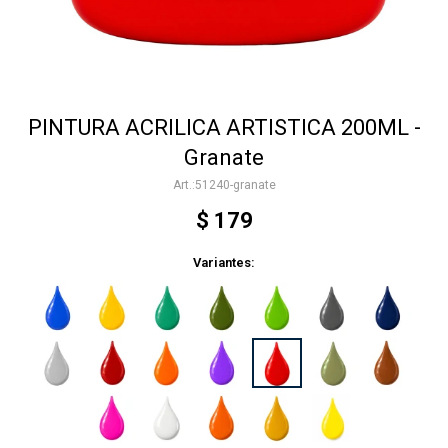
Accesorios
PINTURA ACRILICA ARTISTICA 200ML -
Varios
Granate
51240-granate
Trabaja con nosotros
$
179
Variantes:
Contacto